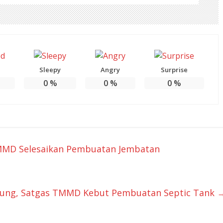
Sleepy
Angry
Surprise
0
%
0
%
0
%
TMMD Selesaikan Pembuatan Jembatan
ung, Satgas TMMD Kebut Pembuatan Septic Tank