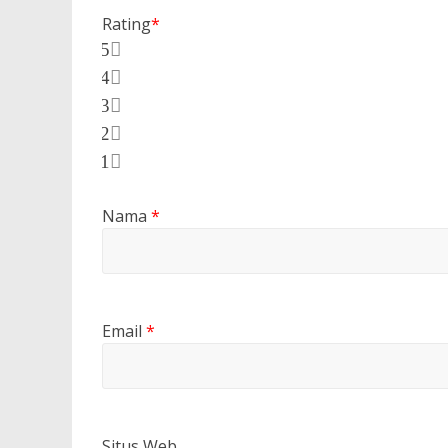
Rating
*
5
4
3
2
1
Nama
*
Email
*
Situs Web