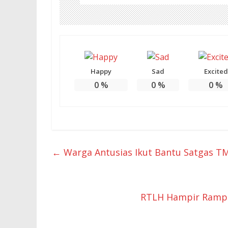
Happy
Sad
Excited
0
%
0
%
0
%
←
Warga Antusias Ikut Bantu Satgas 
RTLH Hampir Ramp