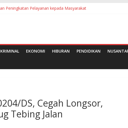
kan Peningkatan Pelayanan kepada Masyarakat
e-50 Tahun 2026 di Medan
Kelapa Sawit, Dorong Pekebun Semakin Modern
tang Perdana, Dorong UMKM dan Hiburan Rakyat
ria Desa Mak Teduh dan PT Arara Abadi
KRIMINAL
EKONOMI
HIBURAN
PENDIDIKAN
NUSANTA
204/DS, Cegah Longsor,
g Tebing Jalan