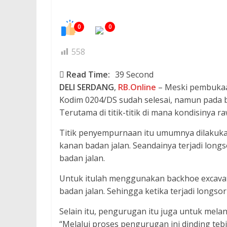
0
0
558
Read Time:
39 Second
DELI
SERDANG
,
RB.Online
– Meski pembukaan
Kodim 0204/DS sudah selesai, namun pada
Terutama di titik-titik di mana kondisinya ra
Titik penyempurnaan itu umumnya dilakukan 
kanan badan jalan. Seandainya terjadi lon
badan jalan.
Untuk itulah menggunakan backhoe excavato
badan jalan. Sehingga ketika terjadi longso
Selain itu, pengurugan itu juga untuk mela
“Melalui proses pengurugan ini dinding tebi