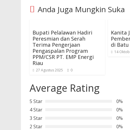
Anda Juga Mungkin Suka
Bupati Pelalawan Hadiri
Kanita 
Peresmian dan Serah
Pember
Terima Pengerjaan
di Bat
Pengaspalan Program
14 Oktob
PPM/CSR PT. EMP Energi
Riau
27 Agustus 2025
0
Average Rating
5 Star
0%
4 Star
0%
3 Star
0%
2 Star
0%