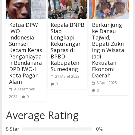
Ketua DPW
Kepala BNPB
Berkunjung
IWO
Siap
ke Danau
Indonesia
Lengkapi
Tajwid,
Sumsel
Kekurangan
Bupati Zukri
Kecam Keras
Sapras di
ingin Wisata
Penganiayaa
BPBD
Jadi
n Bendahara
Kabupaten
Kekuatan
DPD IWO-I
Sumedang
Ekonomi
Kota Pagar
Daerah
21 Maret 2023
Alam
8 April 2025
0
9 Desember
0
2025
0
Average Rating
5 Star
0%