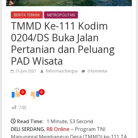
BERITA TERKINI
METROPOLITAN
TMMD Ke-111 Kodim
0204/DS Buka Jalan
Pertanian dan Peluang
PAD Wisata
21 Juni 2021
Reformasi Bangsa
0 Komentar
0
0
748
Read Time:
1 Minute, 53 Second
DELI
SERDANG
,
RB.Online
– Program TNI
Manunggal Membangun Desa (TMMD) ke-111 TA