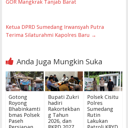
GOR Mangkrak Tanjab Barat
Ketua DPRD Sumedang Irwansyah Putra
Terima Silaturahmi Kapolres Baru
→
Anda Juga Mungkin Suka
Gotong
Bupati Zukri
Polsek Cisitu
Royong
hadiri
Polres
Bhabinkamti
Rakortekban
Sumedang
bmas Polsek
g Tahun
Rutin
Paseh
2026, dan
Lakukan
Persiapan
RKPD 2027
Patroli KRYD