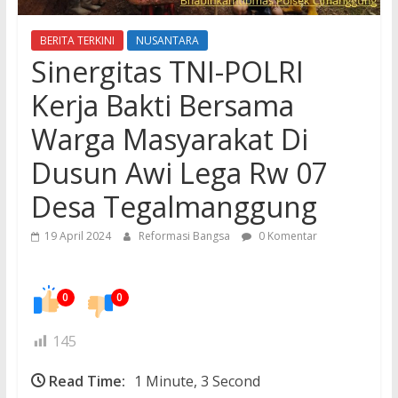
BERITA TERKINI
NUSANTARA
Sinergitas TNI-POLRI
Kerja Bakti Bersama
Warga Masyarakat Di
Dusun Awi Lega Rw 07
Desa Tegalmanggung
19 April 2024
Reformasi Bangsa
0 Komentar
0
0
145
Read Time:
1 Minute, 3 Second