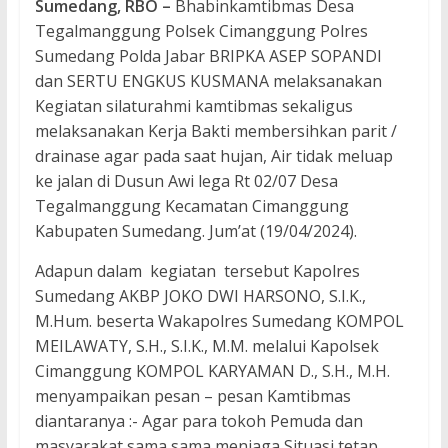
Sumedang, RBO –
Bhabinkamtibmas Desa
Tegalmanggung Polsek Cimanggung Polres
Sumedang Polda Jabar BRIPKA ASEP SOPANDI
dan SERTU ENGKUS KUSMANA melaksanakan
Kegiatan silaturahmi kamtibmas sekaligus
melaksanakan Kerja Bakti membersihkan parit /
drainase agar pada saat hujan, Air tidak meluap
ke jalan di Dusun Awi lega Rt 02/07 Desa
Tegalmanggung Kecamatan Cimanggung
Kabupaten Sumedang. Jum’at (19/04/2024).
Adapun dalam kegiatan tersebut Kapolres
Sumedang AKBP JOKO DWI HARSONO, S.I.K.,
M.Hum. beserta Wakapolres Sumedang KOMPOL
MEILAWATY, S.H., S.I.K., M.M. melalui Kapolsek
Cimanggung KOMPOL KARYAMAN D., S.H., M.H.
menyampaikan pesan – pesan Kamtibmas
diantaranya :- Agar para tokoh Pemuda dan
masyarakat sama sama menjaga Situasi tetap