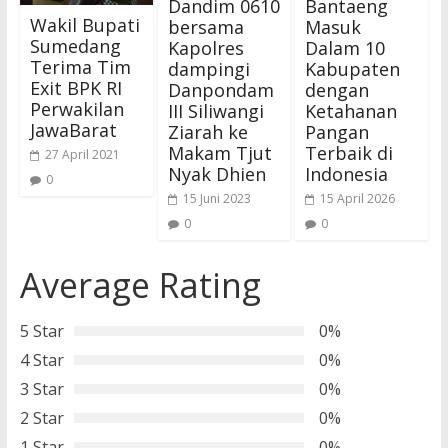
Dandim 0610
Bantaeng
Wakil Bupati
bersama
Masuk
Sumedang
Kapolres
Dalam 10
Terima Tim
dampingi
Kabupaten
Exit BPK RI
Danpondam
dengan
Perwakilan
III Siliwangi
Ketahanan
JawaBarat
Ziarah ke
Pangan
Makam Tjut
Terbaik di
27 April 2021
Nyak Dhien
Indonesia
0
15 Juni 2023
15 April 2026
0
0
Average Rating
5 Star
0%
4 Star
0%
3 Star
0%
2 Star
0%
1 Star
0%