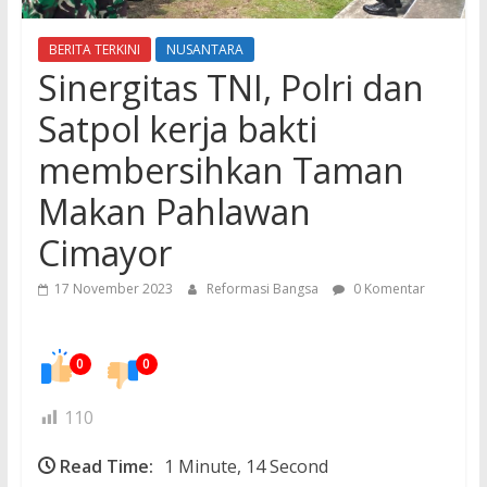
BERITA TERKINI
NUSANTARA
Sinergitas TNI, Polri dan
Satpol kerja bakti
membersihkan Taman
Makan Pahlawan
Cimayor
17 November 2023
Reformasi Bangsa
0 Komentar
0
0
110
Read Time:
1 Minute, 14 Second