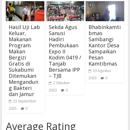
Hasil Uji Lab
Sekda Agus
Bhabinkamti
Keluar,
Sanusi
bmas
Makanan
Hadiri
Sambangi
Program
Pembukaan
Kantor Desa
Makan
Expo II
Sampaikan
Bergizi
Kodim 0419 /
Pesan
Gratis di
Tanjab
Kamtibmas
Sukabumi
Bersama IPP
23 Agustus
Ditemukan
– TJB
2023
0
Mengandun
2 Oktober
g Bakteri
2023
0
dan Jamur
23 September
2025
0
Average Rating