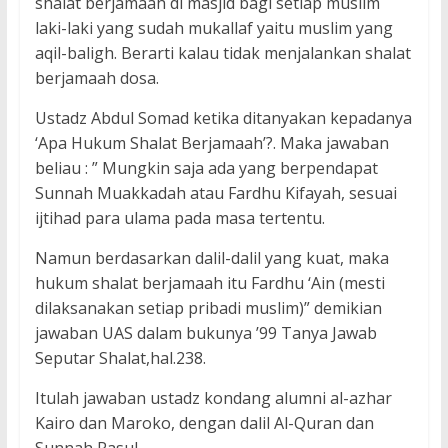
shalat berjamaah di masjid bagi setiap muslim
laki-laki yang sudah mukallaf yaitu muslim yang
aqil-baligh. Berarti kalau tidak menjalankan shalat
berjamaah dosa.
Ustadz Abdul Somad ketika ditanyakan kepadanya
‘Apa Hukum Shalat Berjamaah’?. Maka jawaban
beliau : ” Mungkin saja ada yang berpendapat
Sunnah Muakkadah atau Fardhu Kifayah, sesuai
ijtihad para ulama pada masa tertentu.
Namun berdasarkan dalil-dalil yang kuat, maka
hukum shalat berjamaah itu Fardhu ‘Ain (mesti
dilaksanakan setiap pribadi muslim)” demikian
jawaban UAS dalam bukunya ’99 Tanya Jawab
Seputar Shalat,hal.238.
Itulah jawaban ustadz kondang alumni al-azhar
Kairo dan Maroko, dengan dalil Al-Quran dan