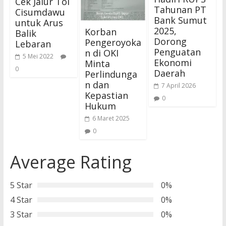
Cek Jalur Tol
Tahunan PT
Cisumdawu
Bank Sumut
untuk Arus
2025,
Korban
Balik
Dorong
Pengeroyoka
Lebaran
Penguatan
n di OKI
5 Mei 2022
Ekonomi
Minta
0
Daerah
Perlindunga
n dan
7 April 2026
Kepastian
0
Hukum
6 Maret 2025
0
Average Rating
5 Star
0%
4 Star
0%
3 Star
0%