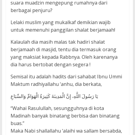
suara muadzin mengepung rumahnya dari
berbagai penjuru?
Lelaki muslim yang mukalkaf demikian wajib
untuk memenuhi panggilan shalat berjamaah!
Kalaulah dia masih malas tak hadiri shalat
berjamaah di masjid, tentu dia termasuk orang
yang maksiat kepada Rabbnya. Oleh karenanya
dia harus bertobat dengan segera !
Semisal itu adalah hadits dari sahabat Ibnu Ummi
Maktum radhiyallahu ‘anhu, dia berkata,
يَا رَسُولَ اللَّهِ، إِنَّ الْمَدِينَةَ كَثِيرَةُ الْهَوَامِّ وَالسِّبَاعِ
“Wahai Rasulullah, sesungguhnya di kota
Madinah banyak binatang berbisa dan binatang
buas.”
Maka Nabi shallallahu ‘alaihi wa sallam bersabda,