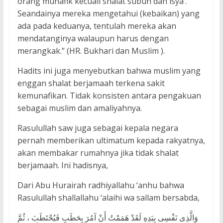
orang munafik kecuali shalat subuh dan isya’.
Seandainya mereka mengetahui (kebaikan) yang
ada pada keduanya, tentulah mereka akan
mendatanginya walaupun harus dengan
merangkak.” (HR. Bukhari dan Muslim ).
Hadits ini juga menyebutkan bahwa muslim yang
enggan shalat berjamaah terkena sakit
kemunafikan. Tidak konsisten antara pengakuan
sebagai muslim dan amaliyahnya.
Rasulullah saw juga sebagai kepala negara
pernah memberikan ultimatum kepada rakyatnya,
akan membakar rumahnya jika tidak shalat
berjamaah. Ini hadisnya,
Dari Abu Hurairah radhiyallahu ‘anhu bahwa
Rasulullah shallallahu ‘alaihi wa sallam bersabda,
وَالَّذِى نَفْسِى بِيَدِهِ لَقَدْ هَمَمْتُ أَنْ آمُرَ بِحَطَبٍ فَيُحْتَطَبَ ، ثُمَّ