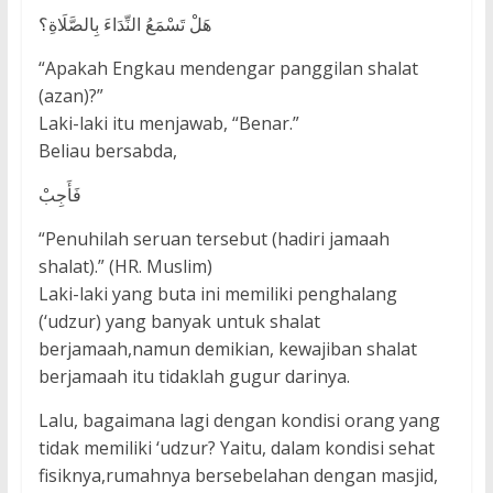
هَلْ تَسْمَعُ النِّدَاءَ بِالصَّلَاةِ؟
“Apakah Engkau mendengar panggilan shalat
(azan)?”
Laki-laki itu menjawab, “Benar.”
Beliau bersabda,
فَأَجِبْ
“Penuhilah seruan tersebut (hadiri jamaah
shalat).” (HR. Muslim)
Laki-laki yang buta ini memiliki penghalang
(‘udzur) yang banyak untuk shalat
berjamaah,namun demikian, kewajiban shalat
berjamaah itu tidaklah gugur darinya.
Lalu, bagaimana lagi dengan kondisi orang yang
tidak memiliki ‘udzur? Yaitu, dalam kondisi sehat
fisiknya,rumahnya bersebelahan dengan masjid,