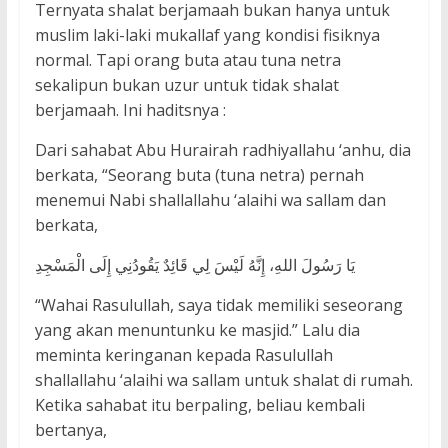
Ternyata shalat berjamaah bukan hanya untuk
muslim laki-laki mukallaf yang kondisi fisiknya
normal. Tapi orang buta atau tuna netra
sekalipun bukan uzur untuk tidak shalat
berjamaah. Ini haditsnya :
Dari sahabat Abu Hurairah radhiyallahu ‘anhu, dia
berkata, “Seorang buta (tuna netra) pernah
menemui Nabi shallallahu ‘alaihi wa sallam dan
berkata,
يَا رَسُولَ اللهِ، إِنَّهُ لَيْسَ لِي قَائِدٌ يَقُودُنِي إِلَى الْمَسْجِدِ
“Wahai Rasulullah, saya tidak memiliki seseorang
yang akan menuntunku ke masjid.” Lalu dia
meminta keringanan kepada Rasulullah
shallallahu ‘alaihi wa sallam untuk shalat di rumah.
Ketika sahabat itu berpaling, beliau kembali
bertanya,