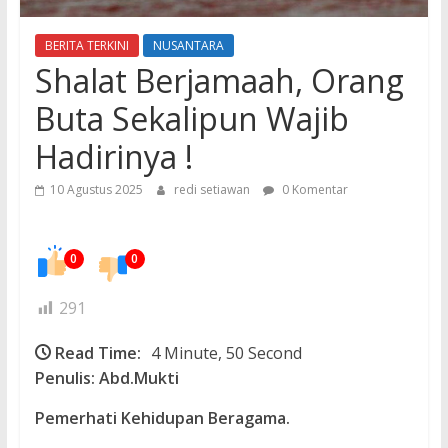
BERITA TERKINI
NUSANTARA
Shalat Berjamaah, Orang
Buta Sekalipun Wajib
Hadirinya !
10 Agustus 2025
redi setiawan
0 Komentar
0
0
291
Read Time:
4 Minute, 50 Second
Penulis: Abd.Mukti
Pemerhati Kehidupan Beragama.