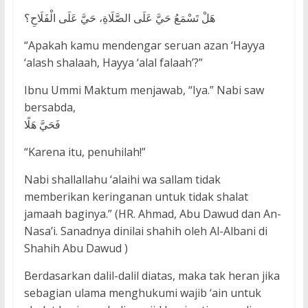
هَلْ تَسْمَعُ حَيَّ عَلَى الصَّلَاةِ، حَيَّ عَلَى الْفَلَاحِ؟
“Apakah kamu mendengar seruan azan ‘Hayya
‘alash shalaah, Hayya ‘alal falaah’?”
Ibnu Ummi Maktum menjawab, “Iya.” Nabi saw
bersabda,
فَحَيَّ هَلًا
“Karena itu, penuhilah!”
Nabi shallallahu ‘alaihi wa sallam tidak
memberikan keringanan untuk tidak shalat
jamaah baginya.” (HR. Ahmad, Abu Dawud dan An-
Nasa’i. Sanadnya dinilai shahih oleh Al-Albani di
Shahih Abu Dawud )
Berdasarkan dalil-dalil diatas, maka tak heran jika
sebagian ulama menghukumi wajib ‘ain untuk