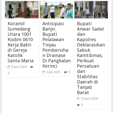
Koramil
Antisipasi
Bupati
Sumedang
Banjir,
Anwar Sadat
Utara 1001
Bupati
dan
Kodim 0610
Pelalawan
Kapolres
Kerja Bakti
Tinjau
Deklarasikan
di Gereja
Pembersiha
Sabuk
Katolik
n Drainase
Kamtibmas,
Santa Maria
Di Pangkalan
Perkuat
Kerinci
Persatuan
8 Juni 2024
dan
3 Juli 2025
0
0
Stabilitas
Daerah di
Tanjab
Barat
10 Juni 2026
0