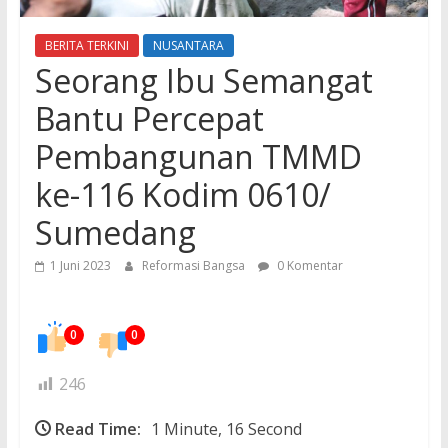
BERITA TERKINI
NUSANTARA
Seorang Ibu Semangat
Bantu Percepat
Pembangunan TMMD
ke-116 Kodim 0610/
Sumedang
1 Juni 2023
Reformasi Bangsa
0 Komentar
0
0
246
Read Time:
1 Minute, 16 Second