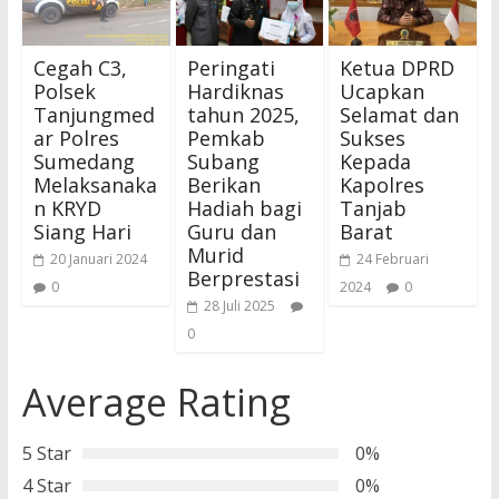
Cegah C3,
Peringati
Ketua DPRD
Polsek
Hardiknas
Ucapkan
Tanjungmed
tahun 2025,
Selamat dan
ar Polres
Pemkab
Sukses
Sumedang
Subang
Kepada
Melaksanaka
Berikan
Kapolres
n KRYD
Hadiah bagi
Tanjab
Siang Hari
Guru dan
Barat
Murid
20 Januari 2024
24 Februari
Berprestasi
0
2024
0
28 Juli 2025
0
Average Rating
5 Star
0%
4 Star
0%