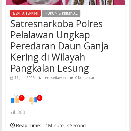
BERITA TERKINI
HUKUM & KRIMINAL
Satresnarkoba Polres
Pelalawan Ungkap
Peredaran Daun Ganja
Kering di Wilayah
Pangkalan Lesung
11 Juni 2026
redi setiawan
0 Komentar
0
0
360
Read Time:
2 Minute, 3 Second