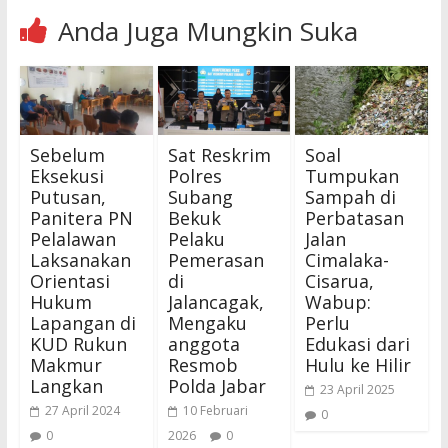
Anda Juga Mungkin Suka
Sebelum
Sat Reskrim
Soal
Eksekusi
Polres
Tumpukan
Putusan,
Subang
Sampah di
Panitera PN
Bekuk
Perbatasan
Pelalawan
Pelaku
Jalan
Laksanakan
Pemerasan
Cimalaka-
Orientasi
di
Cisarua,
Hukum
Jalancagak,
Wabup:
Lapangan di
Mengaku
Perlu
KUD Rukun
anggota
Edukasi dari
Makmur
Resmob
Hulu ke Hilir
Langkan
Polda Jabar
23 April 2025
27 April 2024
10 Februari
0
0
2026
0