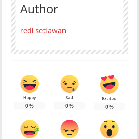
Author
redi setiawan
Happy
Sad
Excited
0
%
0
%
0
%