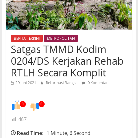
BERITA TERKINI
METROPOLITAN
Satgas TMMD Kodim
0204/DS Kerjakan Rehab
RTLH Secara Komplit
29 Juni 2021
Reformasi Bangsa
0 Komentar
0
0
467
Read Time:
1 Minute, 6 Second