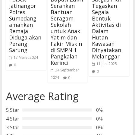
jatinangor
Serahkan
Tegaskan
Polres
Bantuan
Segala
Sumedang
Seragam
Bentuk
amankan
Sekolah
Aktivitas di
Remaja
untuk Anak
Dalam
Diduga akan
Yatim dan
Hutan
Perang
Fakir Miskin
Kawasan
Sarung
di SMPN 1
Dinyatakan
Pangkalan
Melanggar
17 Maret 2024
Kerinci
11 Juni 2025
0
24 September
0
2024
0
Average Rating
5 Star
0%
4 Star
0%
3 Star
0%