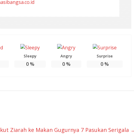
masibangsa.co.id
Sleepy
Angry
Surprise
0
%
0
%
0
%
ut Ziarah ke Makan Gugurnya 7 Pasukan Serigala