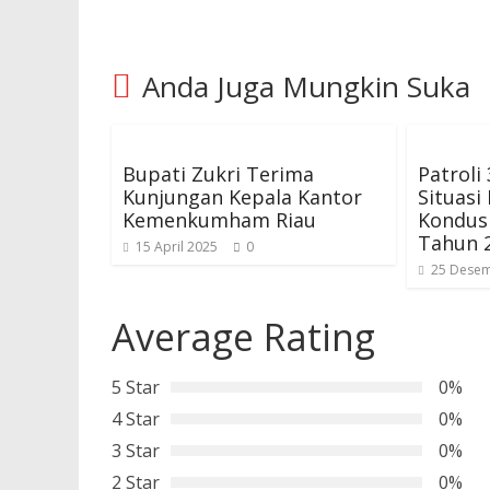
Anda Juga Mungkin Suka
Bupati Zukri Terima
Patroli
Kunjungan Kepala Kantor
Situas
Kemenkumham Riau
Kondusi
Tahun 
15 April 2025
0
25 Desem
Average Rating
5 Star
0%
4 Star
0%
3 Star
0%
2 Star
0%