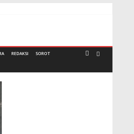
rima Undangan Rapat
 Negeri Pembina
RA
REDAKSI
SOROT