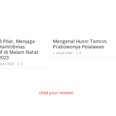
 3 Pilar, Menjaga
Mengenal Husni Tamrin,
i Kamtibmas
Prabowonya Pelalawan
f di Malam Natal
24 Juli 2024
0
2023
ber 2023
0
(Add your review)