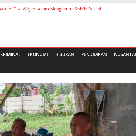
erabaikan: Dua Wajah Kelam Menghantui SMKN Pakkat
an di Betara Jadi Sorotan, APH dan Pertamina Diminta Bertindak
da Bupati Jadi Sorotan, Sejumlah Kepala OPD Mengaku Belum Mene
gan Pemkab Simalungun Berhasil Evakuasi 6 Warga
an Wajib Belajar 13 Tahun: Bunda PAUD Simalungun Resmikan 2 TK
KRIMINAL
EKONOMI
HIBURAN
PENDIDIKAN
NUSANTA