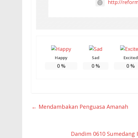
http://refor
Happy
Sad
Excited
0
%
0
%
0
%
←
Mendambakan Penguasa Amanah
Dandim 0610 Sumedang Ik