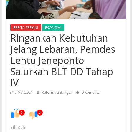
BERITA TERKINI
EKONOMI
Ringankan Kebutuhan
Jelang Lebaran, Pemdes
Lentu Jeneponto
Salurkan BLT DD Tahap
IV
7 Mei 2021
Reformasi Bangsa
0 Komentar
0
0
875