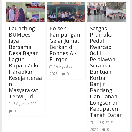
Launching
Polsek
Satgas
BUMDes
Pampangan
Pramuka
Jaya
Gelar Jumat
Peduli
Bersama
Berkah di
Kwarcab
Desa Bagan
Ponpes Al-
0411
Laguh,
Furqon
Pelalawan
Bupati Zukri
Serahkan
16 Agustus
Harapkan
Bantuan
2025
0
Kesejahteraa
Korban
n
Banjir
Masyarakat
Bandang
Terwujud
Dan Tanah
Longsor di
2 Agustus 2024
Kabupaten
0
Tanah Datar
10 Agustus
2024
0