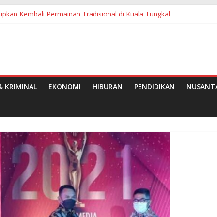
pkan Kembali Permainan Tradisional di Kuala Tungkal
ngsung Jalan Semenisasi di Teluk Panji II
ti Pelalawan Terima Penghargaan
ke-69 Provinsi Riau
Asal Pelalawan Wakili Riau di Ajang Duta Wisata Tingkat Nasional 20
 KRIMINAL
EKONOMI
HIBURAN
PENDIDIKAN
NUSANT