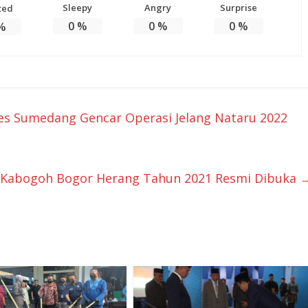
Sleepy
Angry
Surprise
ted
0
%
0
%
0
%
%
res Sumedang Gencar Operasi Jelang Nataru 2022
 Kabogoh Bogor Herang Tahun 2021 Resmi Dibuka