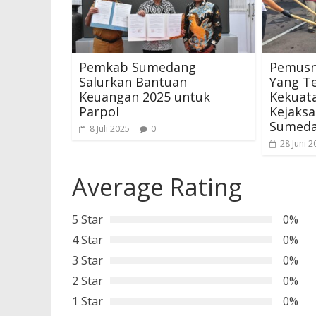
Pemkab Sumedang
Pemusn
Salurkan Bantuan
Yang T
Keuangan 2025 untuk
Kekuat
Parpol
Kejaksa
Sumed
8 Juli 2025
0
28 Juni 2
Average Rating
5 Star
0%
4 Star
0%
3 Star
0%
2 Star
0%
1 Star
0%