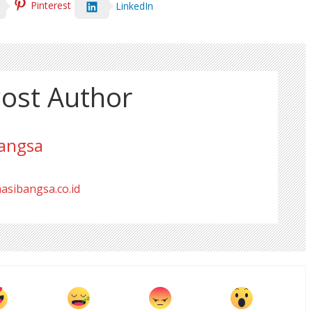
Pinterest
LinkedIn
ost Author
angsa
masibangsa.co.id