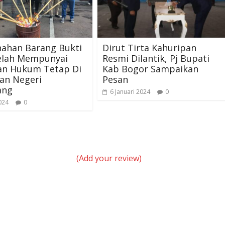
ahan Barang Bukti
Dirut Tirta Kahuripan
elah Mempunyai
Resmi Dilantik, Pj Bupati
an Hukum Tetap Di
Kab Bogor Sampaikan
an Negeri
Pesan
ang
6 Januari 2024
0
024
0
(Add your review)