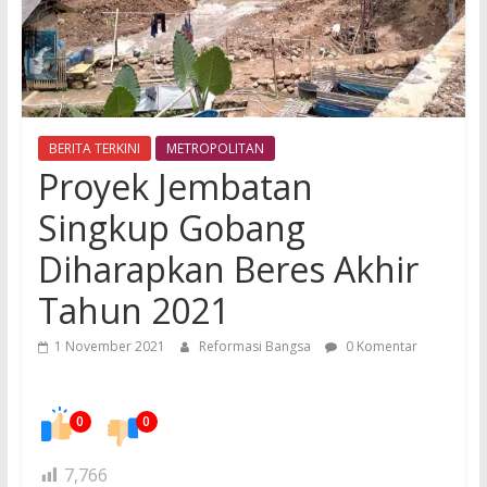
BERITA TERKINI
METROPOLITAN
Proyek Jembatan
Singkup Gobang
Diharapkan Beres Akhir
Tahun 2021
1 November 2021
Reformasi Bangsa
0 Komentar
0
0
7,766