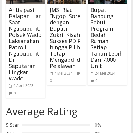
Antisipasi
JMSI Riau
Bupati
Balapan Liar
”Ngopi Sore”
Bandung
Saat
dengan
Sebut
Ngabuburit,
Bupati
Program
Polsek Wado
Zukri, Kisah
Bedah
Laksanakan
Sukses PDIP
Rumah
Patroli
hingga Pilih
Setiap
Ngabuburit
Tetap
Tahun Lebih
Di
Mengabdi di
Dari 7.000
Seputaran
Pelalawan
Unit
Lingkar
4 Mei 2024
24 Mei 2024
Wado
0
0
6 April 2023
0
Average Rating
5 Star
0%