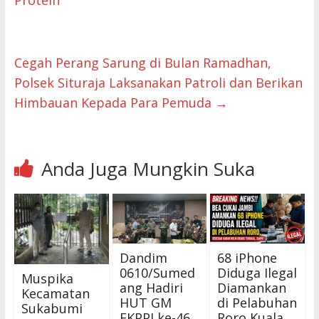
Protein
Cegah Perang Sarung di Bulan Ramadhan,
Polsek Situraja Laksanakan Patroli dan Berikan
Himbauan Kepada Para Pemuda
→
Anda Juga Mungkin Suka
Dandim
68 iPhone
0610/Sumed
Diduga Ilegal
Muspika
ang Hadiri
Diamankan
Kecamatan
HUT GM
di Pelabuhan
Sukabumi
FKPPI ke-46
Roro Kuala