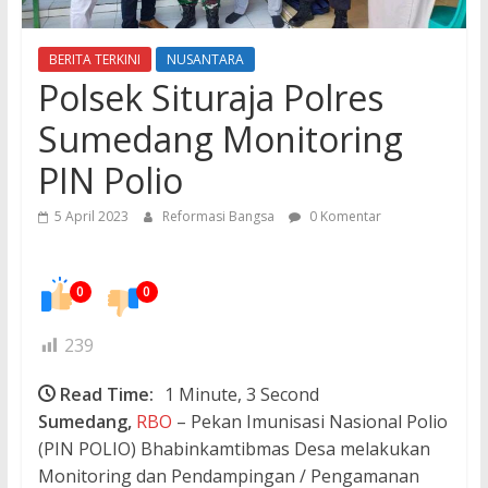
BERITA TERKINI
NUSANTARA
Polsek Situraja Polres
Sumedang Monitoring
PIN Polio
5 April 2023
Reformasi Bangsa
0 Komentar
0
0
239
Read Time:
1 Minute, 3 Second
Sumedang,
RBO
– Pekan Imunisasi Nasional Polio
(PIN POLIO) Bhabinkamtibmas Desa melakukan
Monitoring dan Pendampingan / Pengamanan