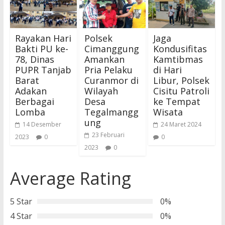
Rayakan Hari
Polsek
Jaga
Bakti PU ke-
Cimanggung
Kondusifitas
78, Dinas
Amankan
Kamtibmas
PUPR Tanjab
Pria Pelaku
di Hari
Barat
Curanmor di
Libur, Polsek
Adakan
Wilayah
Cisitu Patroli
Berbagai
Desa
ke Tempat
Lomba
Tegalmangg
Wisata
ung
14 Desember
24 Maret 2024
23 Februari
2023
0
0
2023
0
Average Rating
5 Star
0%
4 Star
0%