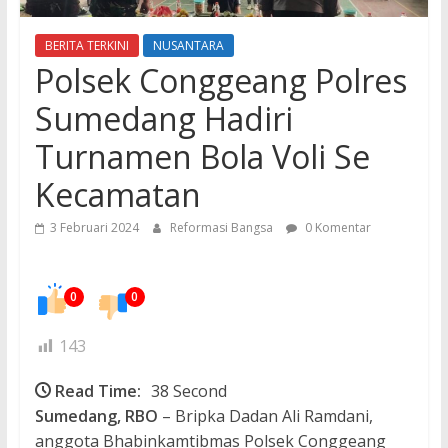
BERITA TERKINI
NUSANTARA
Polsek Conggeang Polres
Sumedang Hadiri
Turnamen Bola Voli Se
Kecamatan
3 Februari 2024
Reformasi Bangsa
0 Komentar
0
0
143
Read Time:
38 Second
Sumedang, RBO
– Bripka Dadan Ali Ramdani,
anggota Bhabinkamtibmas Polsek Conggeang