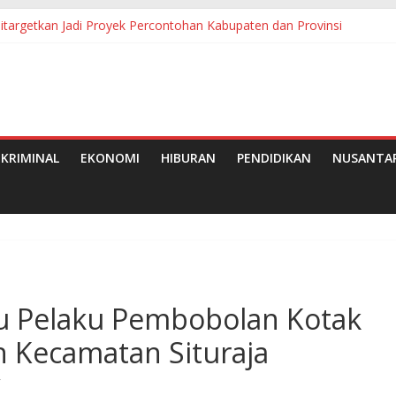
a Ditargetkan Jadi Proyek Percontohan Kabupaten dan Provinsi
da Bupati Jadi Sorotan, Sejumlah Kepala OPD Mengaku Belum Mene
gan Pemkab Simalungun Berhasil Evakuasi 6 Warga
an Wajib Belajar 13 Tahun: Bunda PAUD Simalungun Resmikan 2 TK
erabaikan: Dua Wajah Kelam Menghantui SMKN Pakkat
KRIMINAL
EKONOMI
HIBURAN
PENDIDIKAN
NUSANTA
u Pelaku Pembobolan Kotak
h Kecamatan Situraja
r