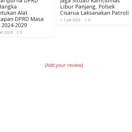
Paripurna DPRD
Jaga Situasi Kamtibmas
Rangka
Libur Panjang, Polsek
tukan Alat
Cisarua Laksanakan Patroli
kapan DPRD Masa
1 Juli 2023
0
 2024-2029
er 2024
0
(Add your review)