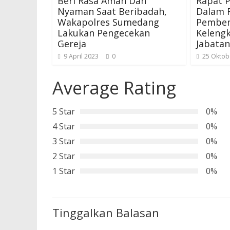
Beri Rasa Aman Dan
Rapat 
Nyaman Saat Beribadah,
Dalam 
Wakapolres Sumedang
Pemben
Lakukan Pengecekan
Keleng
Gereja
Jabatan
9 April 2023
0
25 Oktob
Average Rating
5 Star
0%
4 Star
0%
3 Star
0%
2 Star
0%
1 Star
0%
Tinggalkan Balasan