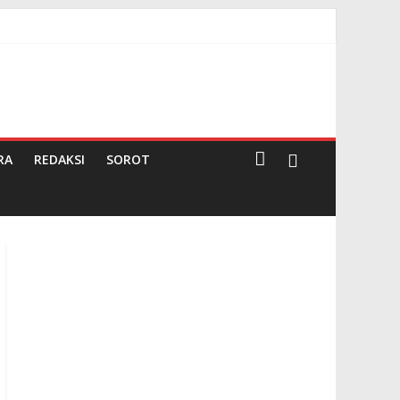
rima Undangan Rapat
 Negeri Pembina
RA
REDAKSI
SOROT