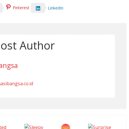
Pinterest
LinkedIn
ost Author
angsa
masibangsa.co.id