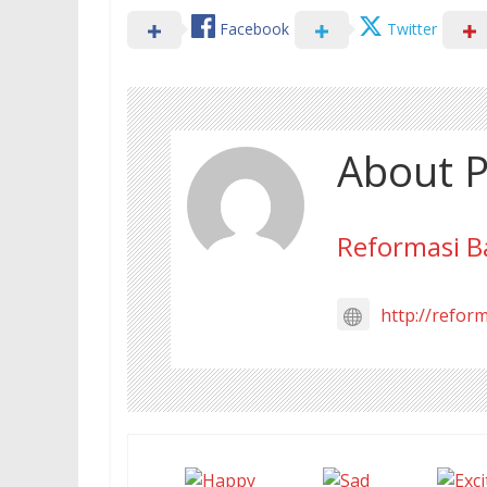
Facebook
Twitter
About P
Reformasi B
http://refor