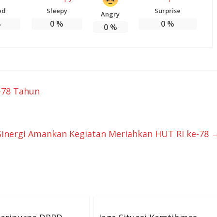
ed
Sleepy
Surprise
Angry
%
0
%
0
%
0
%
-78 Tahun
inergi Amankan Kegiatan Meriahkan HUT RI ke-78