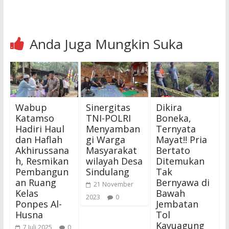
Anda Juga Mungkin Suka
Wabup
Sinergitas
Dikira
Katamso
TNI-POLRI
Boneka,
Hadiri Haul
Menyamban
Ternyata
dan Haflah
gi Warga
Mayat!! Pria
Akhirussana
Masyarakat
Bertato
h, Resmikan
wilayah Desa
Ditemukan
Pembangun
Sindulang
Tak
an Ruang
Bernyawa di
21 November
Kelas
Bawah
2023
0
Ponpes Al-
Jembatan
Husna
Tol
Kayuagung
7 Juli 2025
0