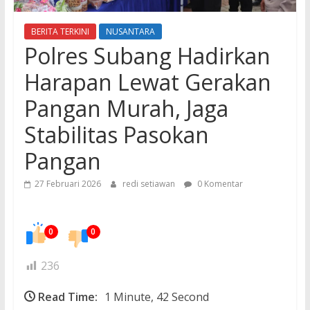
BERITA TERKINI
NUSANTARA
Polres Subang Hadirkan
Harapan Lewat Gerakan
Pangan Murah, Jaga
Stabilitas Pasokan
Pangan
27 Februari 2026
redi setiawan
0 Komentar
0
0
236
Read Time:
1 Minute, 42 Second