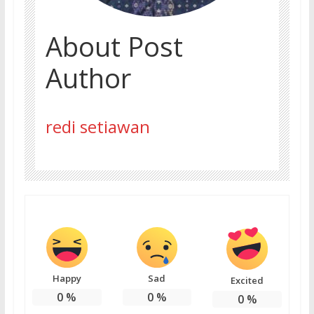
About Post
Author
redi setiawan
Happy
Sad
Excited
0
%
0
%
0
%