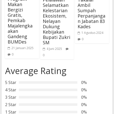
Makan
Selamatkan
Ambil
Bergizi
Kelestarian
Sumpah
Gratis,
Ekosistem,
Perpanjanga
Pemkab
Nelayan
n Jabatan 83
Majalengka
Dukung
Kades
akan
Kebijakan
1 Agustus 2024
Gandeng
Bupati Zukri
0
BUMDes
SM
21 Januari 2025
4 Juni 2025
0
0
Average Rating
5 Star
0%
4 Star
0%
3 Star
0%
2 Star
0%
1 Star
0%