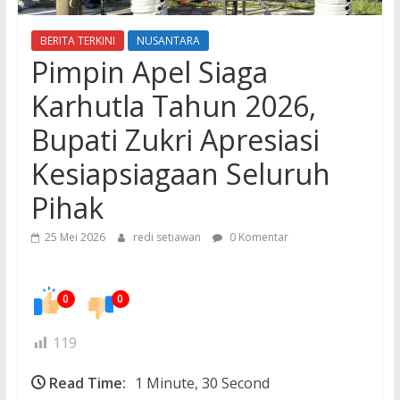
BERITA TERKINI
NUSANTARA
Pimpin Apel Siaga
Karhutla Tahun 2026,
Bupati Zukri Apresiasi
Kesiapsiagaan Seluruh
Pihak
25 Mei 2026
redi setiawan
0 Komentar
0
0
119
Read Time:
1 Minute, 30 Second