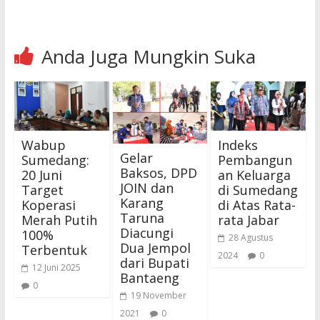
Anda Juga Mungkin Suka
Wabup
Indeks
Gelar
Sumedang:
Pembangun
Baksos, DPD
20 Juni
an Keluarga
JOIN dan
Target
di Sumedang
Karang
Koperasi
di Atas Rata-
Taruna
Merah Putih
rata Jabar
Diacungi
100%
28 Agustus
Dua Jempol
Terbentuk
2024
0
dari Bupati
12 Juni 2025
Bantaeng
0
19 November
2021
0