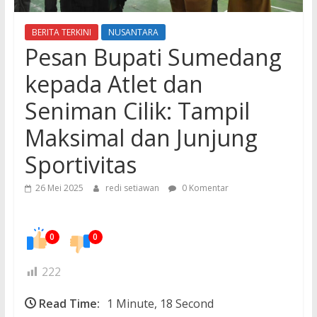
BERITA TERKINI
NUSANTARA
Pesan Bupati Sumedang
kepada Atlet dan
Seniman Cilik: Tampil
Maksimal dan Junjung
Sportivitas
26 Mei 2025
redi setiawan
0 Komentar
0
0
222
Read Time:
1 Minute, 18 Second