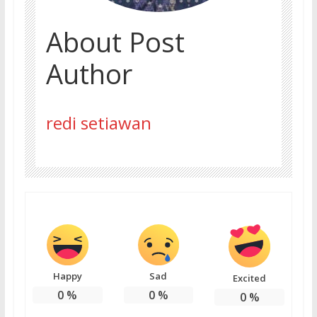
About Post
Author
redi setiawan
Happy
Sad
Excited
0
%
0
%
0
%