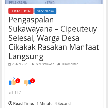
BERITA TERKINI
NUSANTARA
Pengaspalan
Sukawayana – Cipeuteuy
Selesai, Warga Desa
Cikakak Rasakan Manfaat
Langsung
28 Mei 2025
redi setiawan
0 Komentar
0
0
197
Read Time:
1 Minute, 4 Second