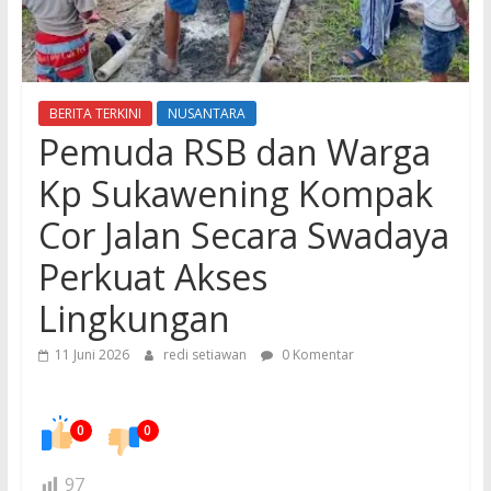
BERITA TERKINI
NUSANTARA
Pemuda RSB dan Warga
Kp Sukawening Kompak
Cor Jalan Secara Swadaya
Perkuat Akses
Lingkungan
11 Juni 2026
redi setiawan
0 Komentar
0
0
97