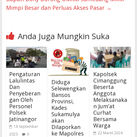
Mimpi Besar dan Perluas Akses Pasar
→
Anda Juga Mungkin Suka
Pengaturan
Kapolsek
Lalulintas
Cimanggung
Diduga
Dan
Beserta
Selewengkan
Penyeberan
Anggota
Bansos
gan Oleh
Melaksanaka
Provinsi,
Personel
n Jum’at
Kades
Polsek
Curhat
Sukamulya
Jatinangor
Bersama
akan
Warga
Dilaporkan
18 September
ke Mapolres
22 Maret 2024
2023
0