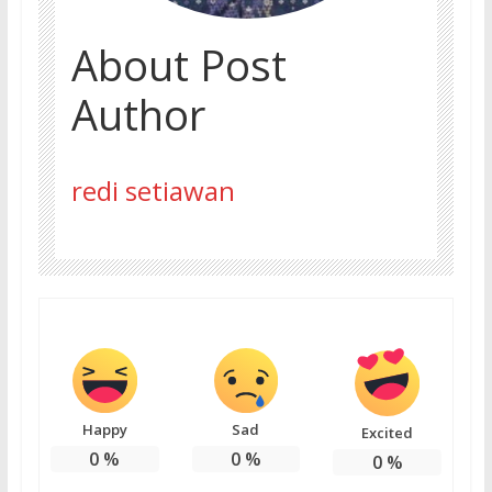
About Post
Author
redi setiawan
Happy
Sad
Excited
0
%
0
%
0
%