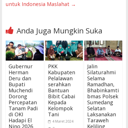
untuk Indonesia Maslahat
→
Anda Juga Mungkin Suka
Gubernur
PKK
Jalin
Herman
Kabupaten
Silaturahmi
Deru dan
Pelalawan
Selama
Bupati
serahkan
Ramadhan,
Muchendi
Bantuan
Bhabinkamti
Dorong
Bibit Cabai
bmas Polsek
Percepatan
Kepada
Sumedang
Tanam Padi
Kelompok
Selatan
di OKI
Tani
Laksanakan
Hadapi El
Taraweh
4 Maret 2024
Nino 2026
Keliling