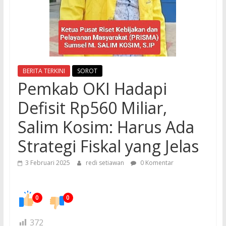
BERITA TERKINI
SOROT
Pemkab OKI Hadapi
Defisit Rp560 Miliar,
Salim Kosim: Harus Ada
Strategi Fiskal yang Jelas
3 Februari 2025
redi setiawan
0 Komentar
0
0
372