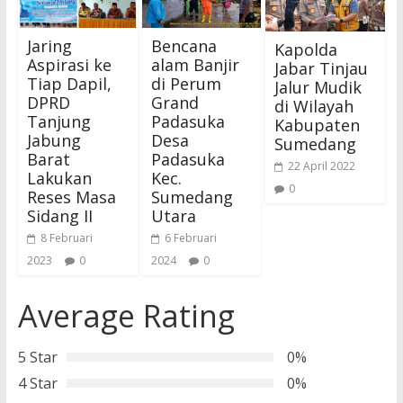
Jaring
Bencana
Kapolda
Aspirasi ke
alam Banjir
Jabar Tinjau
Tiap Dapil,
di Perum
Jalur Mudik
DPRD
Grand
di Wilayah
Tanjung
Padasuka
Kabupaten
Jabung
Desa
Sumedang
Barat
Padasuka
22 April 2022
Lakukan
Kec.
0
Reses Masa
Sumedang
Sidang II
Utara
8 Februari
6 Februari
2023
0
2024
0
Average Rating
5 Star
0%
4 Star
0%