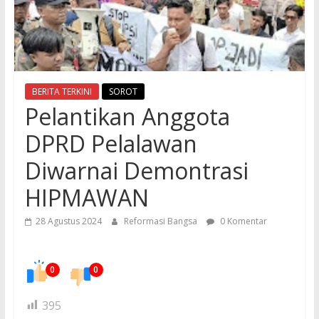
BERITA TERKINI
SOROT
Pelantikan Anggota
DPRD Pelalawan
Diwarnai Demontrasi
HIPMAWAN
28 Agustus 2024
Reformasi Bangsa
0 Komentar
0
0
395