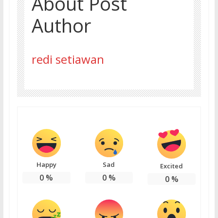
About Post
Author
redi setiawan
Happy
Sad
Excited
0
%
0
%
0
%