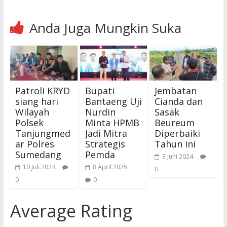
Anda Juga Mungkin Suka
Patroli KRYD
Bupati
Jembatan
siang hari
Bantaeng Uji
Cianda dan
Wilayah
Nurdin
Sasak
Polsek
Minta HPMB
Beureum
Tanjungmed
Jadi Mitra
Diperbaiki
ar Polres
Strategis
Tahun ini
Sumedang
Pemda
3 Juni 2024
10 Juli 2023
8 April 2025
0
0
0
Average Rating