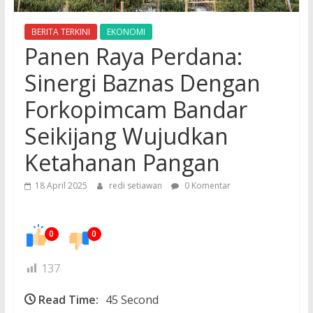
BERITA TERKINI
EKONOMI
Panen Raya Perdana:
Sinergi Baznas Dengan
Forkopimcam Bandar
Seikijang Wujudkan
Ketahanan Pangan
18 April 2025
redi setiawan
0 Komentar
0
0
137
Read Time:
45 Second