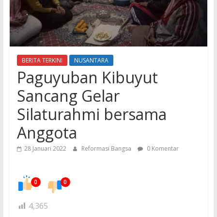
BERITA TERKINI
NUSANTARA
Paguyuban Kibuyut
Sancang Gelar
Silaturahmi bersama
Anggota
28 Januari 2022
Reformasi Bangsa
0 Komentar
0
0
4,365