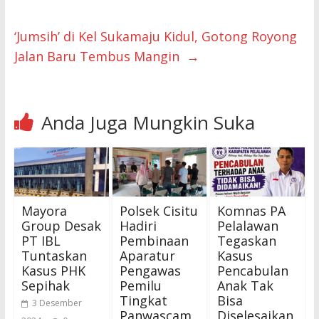
‘Jumsih’ di Kel Sukamaju Kidul, Gotong Royong
Jalan Baru Tembus Mangin
→
Anda Juga Mungkin Suka
Mayora
Polsek Cisitu
Komnas PA
Group Desak
Hadiri
Pelalawan
PT IBL
Pembinaan
Tegaskan
Tuntaskan
Aparatur
Kasus
Kasus PHK
Pengawas
Pencabulan
Sepihak
Pemilu
Anak Tak
Tingkat
Bisa
3 Desember
Panwascam
Diselesaikan