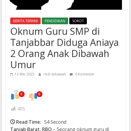
BERITA TERKINI
PENDIDIKAN
SOROT
Oknum Guru SMP di
Tanjabbar Diduga Aniaya
2 Orang Anak Dibawah
Umur
12 Mei 2025
redi setiawan
0 Komentar
0
0
405
Read Time:
54 Second
Tanjab Barat, RBO
– Seorang oknum guru di