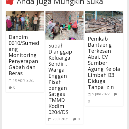
Anda Juga Mungkin Suka
Dandim
Pemkab
0610/Sumed
Bantaeng
Sudah
ang
Terkesan
Dianggap
Monitoring
Abai, CV
Keluarga
Penyerapan
Sumber
Sendiri,
Gabah dan
Agung Kelola
Warga
Beras
Limbah B3
Enggan
Diduga
10 April 2025
Pisah
Tanpa Izin
dengan
0
Satgas
5 Juni 2022
TMMD
0
Kodim
0204/DS
7 Juli 2021
0