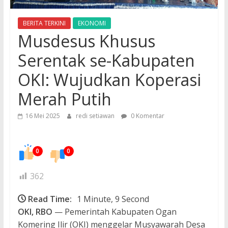
BERITA TERKINI
EKONOMI
Musdesus Khusus
Serentak se-Kabupaten
OKI: Wujudkan Koperasi
Merah Putih
16 Mei 2025
redi setiawan
0 Komentar
0
0
362
Read Time:
1 Minute, 9 Second
OKI, RBO
— Pemerintah Kabupaten Ogan
Komering Ilir (OKI) menggelar Musyawarah Desa