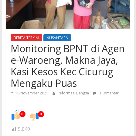
BERITA TERKINI
NUSANTARA
Monitoring BPNT di Agen
e-Waroeng, Makna Jaya,
Kasi Kesos Kec Cicurug
Mengaku Puas
16 November 2021
Reformasi Bangsa
0 Komentar
0
0
5,049