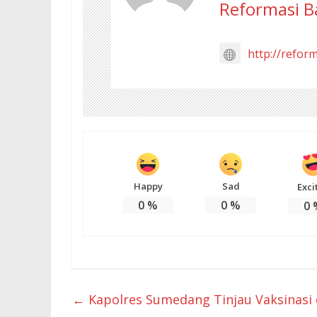
Reformasi B
http://refor
Happy
Sad
Exci
0
%
0
%
0
←
Kapolres Sumedang Tinjau Vaksinasi