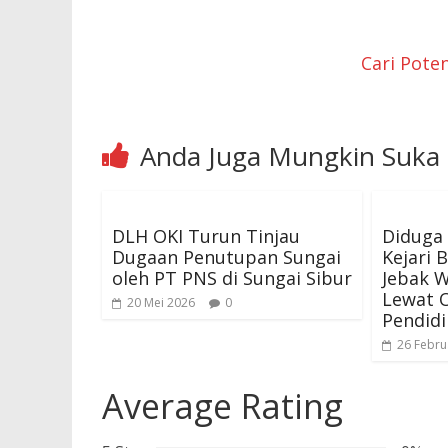
Cari Pote
Anda Juga Mungkin Suka
DLH OKI Turun Tinjau
Diduga
Dugaan Penutupan Sungai
Kejari 
oleh PT PNS di Sungai Sibur
Jebak 
Lewat O
20 Mei 2026
0
Pendid
26 Febru
Average Rating