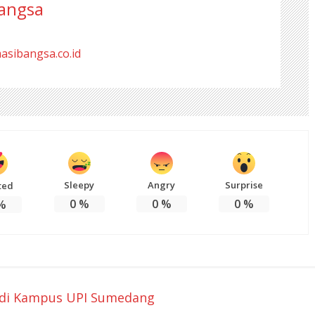
angsa
masibangsa.co.id
Sleepy
Angry
Surprise
ted
0
%
0
%
0
%
%
 di Kampus UPI Sumedang