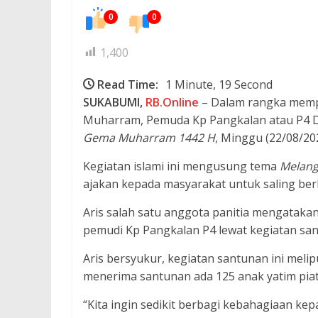
0
0
1,400
Read Time:
1 Minute, 19 Second
SUKABUMI,
RB.Online
– Dalam rangka mempe
Muharram, Pemuda Kp Pangkalan atau P4 D
Gema Muharram 1442 H
, Minggu (22/08/20
Kegiatan islami ini mengusung tema
Melang
ajakan kepada masyarakat untuk saling ber
Aris salah satu anggota panitia mengataka
pemudi Kp Pangkalan P4 lewat kegiatan san
Aris bersyukur, kegiatan santunan ini meli
menerima santunan ada 125 anak yatim piat
“Kita ingin sedikit berbagi kebahagiaan ke