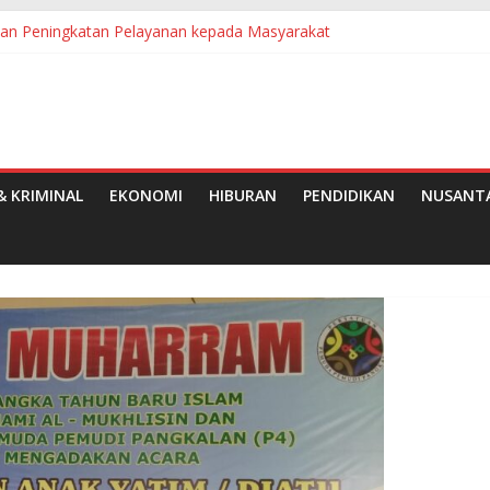
kan Peningkatan Pelayanan kepada Masyarakat
e-50 Tahun 2026 di Medan
Kelapa Sawit, Dorong Pekebun Semakin Modern
tang Perdana, Dorong UMKM dan Hiburan Rakyat
ria Desa Mak Teduh dan PT Arara Abadi
 KRIMINAL
EKONOMI
HIBURAN
PENDIDIKAN
NUSANT