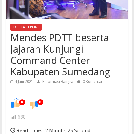
BERITA TERKINI
NASIONAL
Mendes PDTT beserta
Jajaran Kunjungi
Command Center
Kabupaten Sumedang
4 Juni 2021
Reformasi Bangsa
0 Komentar
0
0
688
Read Time:
2 Minute, 25 Second