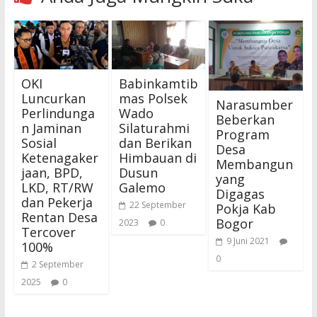
OKI
Babinkamtib
Luncurkan
mas Polsek
Narasumber
Perlindunga
Wado
Beberkan
n Jaminan
Silaturahmi
Program
Sosial
dan Berikan
Desa
Ketenagaker
Himbauan di
Membangun
jaan, BPD,
Dusun
yang
LKD, RT/RW
Galemo
Digagas
dan Pekerja
22 September
Pokja Kab
Rentan Desa
Bogor
2023
0
Tercover
9 Juni 2021
100%
0
2 September
2025
0