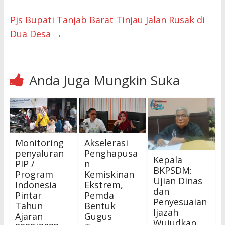
Pjs Bupati Tanjab Barat Tinjau Jalan Rusak di
Dua Desa
→
Anda Juga Mungkin Suka
Monitoring
Akselerasi
penyaluran
Penghapusa
Kepala
PIP /
n
BKPSDM:
Program
Kemiskinan
Ujian Dinas
Indonesia
Ekstrem,
dan
Pintar
Pemda
Penyesuaian
Tahun
Bentuk
Ijazah
Ajaran
Gugus
Wujudkan