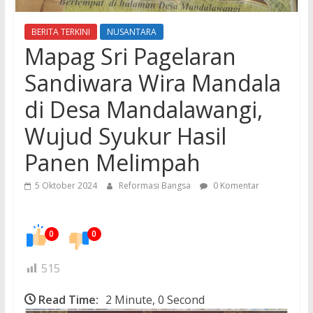
BERITA TERKINI
NUSANTARA
Mapag Sri Pagelaran
Sandiwara Wira Mandala
di Desa Mandalawangi,
Wujud Syukur Hasil
Panen Melimpah
5 Oktober 2024
Reformasi Bangsa
0 Komentar
0
0
515
Read Time:
2 Minute, 0 Second