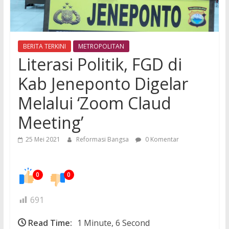
BERITA TERKINI
METROPOLITAN
Literasi Politik, FGD di
Kab Jeneponto Digelar
Melalui ‘Zoom Claud
Meeting’
25 Mei 2021
Reformasi Bangsa
0 Komentar
0
0
691
Read Time:
1 Minute, 6 Second