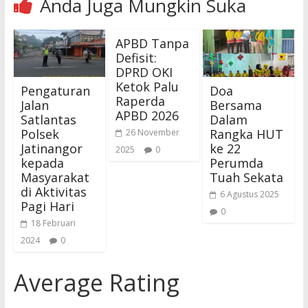
Anda Juga Mungkin Suka
APBD Tanpa
Defisit:
DPRD OKI
Ketok Palu
Pengaturan
Doa
Raperda
Jalan
Bersama
APBD 2026
Satlantas
Dalam
Polsek
Rangka HUT
26 November
Jatinangor
ke 22
2025
0
kepada
Perumda
Masyarakat
Tuah Sekata
di Aktivitas
6 Agustus 2025
Pagi Hari
0
18 Februari
2024
0
Average Rating