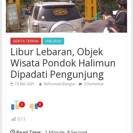
BERITA TERKINI
HIBURAN
Libur Lebaran, Objek
Wisata Pondok Halimun
Dipadati Pengunjung
15 Mei 2021
Reformasi Bangsa
0 Komentar
0
0
611
Read Time:
1 Minute, 8 Second