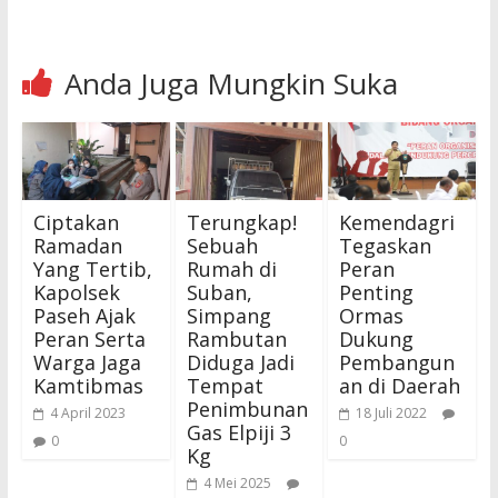
Anda Juga Mungkin Suka
Ciptakan
Terungkap!
Kemendagri
Ramadan
Sebuah
Tegaskan
Yang Tertib,
Rumah di
Peran
Kapolsek
Suban,
Penting
Paseh Ajak
Simpang
Ormas
Peran Serta
Rambutan
Dukung
Warga Jaga
Diduga Jadi
Pembangun
Kamtibmas
Tempat
an di Daerah
Penimbunan
4 April 2023
18 Juli 2022
Gas Elpiji 3
0
0
Kg
4 Mei 2025