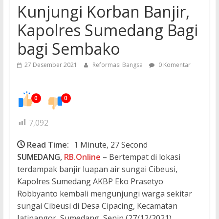
Kunjungi Korban Banjir,
Kapolres Sumedang Bagi
bagi Sembako
27 Desember 2021
Reformasi Bangsa
0 Komentar
0
0
7,092
Read Time:
1 Minute, 27 Second
SUMEDANG,
RB.Online
– Bertempat di lokasi
terdampak banjir luapan air sungai Cibeusi,
Kapolres Sumedang AKBP Eko Prasetyo
Robbyanto kembali mengunjungi warga sekitar
sungai Cibeusi di Desa Cipacing, Kecamatan
Jatinangor, Sumedang, Senin (27/12/2021).