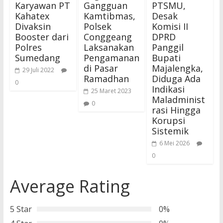
Karyawan PT
Gangguan
PTSMU,
Kahatex
Kamtibmas,
Desak
Divaksin
Polsek
Komisi II
Booster dari
Conggeang
DPRD
Polres
Laksanakan
Panggil
Sumedang
Pengamanan
Bupati
di Pasar
Majalengka,
29 Juli 2022
Ramadhan
Diduga Ada
0
Indikasi
25 Maret 2023
Maladminist
0
rasi Hingga
Korupsi
Sistemik
6 Mei 2026
0
Average Rating
5 Star
0%