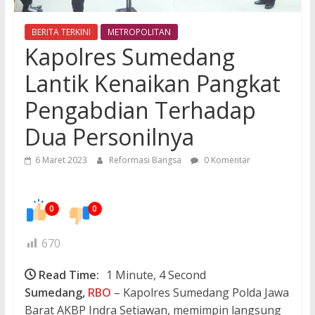
BERITA TERKINI
METROPOLITAN
Kapolres Sumedang
Lantik Kenaikan Pangkat
Pengabdian Terhadap
Dua Personilnya
6 Maret 2023
Reformasi Bangsa
0 Komentar
0
0
670
Read Time:
1 Minute, 4 Second
Sumedang,
RBO
– Kapolres Sumedang Polda Jawa
Barat AKBP Indra Setiawan, memimpin langsung