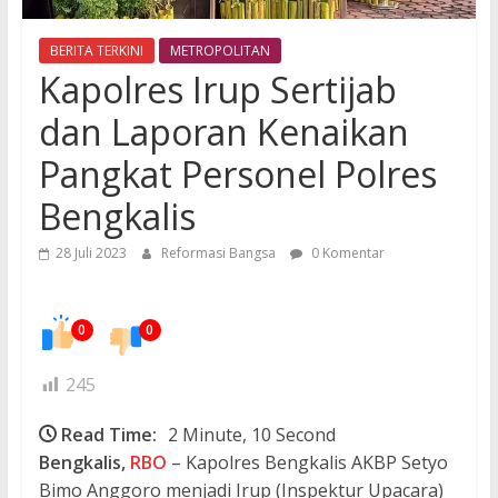
BERITA TERKINI
METROPOLITAN
Kapolres Irup Sertijab
dan Laporan Kenaikan
Pangkat Personel Polres
Bengkalis
28 Juli 2023
Reformasi Bangsa
0 Komentar
0
0
245
Read Time:
2 Minute, 10 Second
Bengkalis,
RBO
– Kapolres Bengkalis AKBP Setyo
Bimo Anggoro menjadi Irup (Inspektur Upacara)