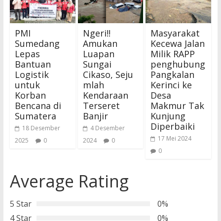
PMI
Ngeri!!
Masyarakat
Sumedang
Amukan
Kecewa Jalan
Lepas
Luapan
Milik RAPP
Bantuan
Sungai
penghubung
Logistik
Cikaso, Seju
Pangkalan
untuk
mlah
Kerinci ke
Korban
Kendaraan
Desa
Bencana di
Terseret
Makmur Tak
Sumatera
Banjir
Kunjung
Diperbaiki
18 Desember
4 Desember
17 Mei 2024
2025
0
2024
0
0
Average Rating
5 Star
0%
4 Star
0%