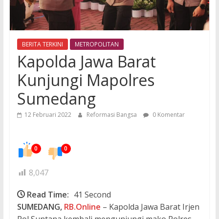
BERITA TERKINI
METROPOLITAN
Kapolda Jawa Barat
Kunjungi Mapolres
Sumedang
12 Februari 2022
Reformasi Bangsa
0 Komentar
0
0
8,047
Read Time:
41 Second
SUMEDANG,
RB.Online
– Kapolda Jawa Barat Irjen