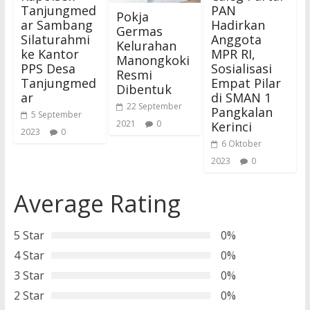
Tanjungmed
PAN
Pokja
ar Sambang
Hadirkan
Germas
Silaturahmi
Anggota
Kelurahan
ke Kantor
MPR RI,
Manongkoki
PPS Desa
Sosialisasi
Resmi
Tanjungmed
Empat Pilar
Dibentuk
ar
di SMAN 1
22 September
Pangkalan
5 September
2021
0
Kerinci
2023
0
6 Oktober
2023
0
Average Rating
5 Star
0%
4 Star
0%
3 Star
0%
2 Star
0%