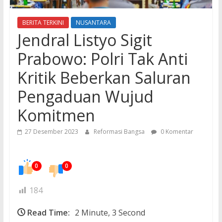
BERITA TERKINI
NUSANTARA
Jendral Listyo Sigit
Prabowo: Polri Tak Anti
Kritik Beberkan Saluran
Pengaduan Wujud
Komitmen
27 Desember 2023
Reformasi Bangsa
0 Komentar
0
0
184
Read Time:
2 Minute, 3 Second