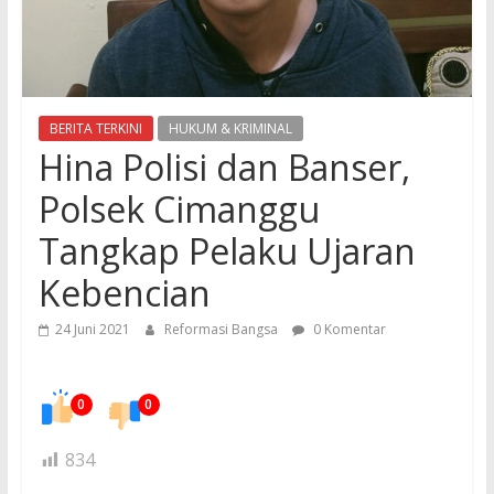
BERITA TERKINI
HUKUM & KRIMINAL
Hina Polisi dan Banser,
Polsek Cimanggu
Tangkap Pelaku Ujaran
Kebencian
24 Juni 2021
Reformasi Bangsa
0 Komentar
0
0
834