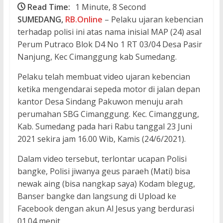
Read Time:
1 Minute, 8 Second
SUMEDANG,
RB.Online
– Pelaku ujaran kebencian
terhadap polisi ini atas nama inisial MAP (24) asal
Perum Putraco Blok D4 No 1 RT 03/04 Desa Pasir
Nanjung, Kec Cimanggung kab Sumedang.
Pelaku telah membuat video ujaran kebencian
ketika mengendarai sepeda motor di jalan depan
kantor Desa Sindang Pakuwon menuju arah
perumahan SBG Cimanggung. Kec. Cimanggung,
Kab. Sumedang pada hari Rabu tanggal 23 Juni
2021 sekira jam 16.00 Wib, Kamis (24/6/2021).
Dalam video tersebut, terlontar ucapan Polisi
bangke, Polisi jiwanya geus paraeh (Mati) bisa
newak aing (bisa nangkap saya) Kodam blegug,
Banser bangke dan langsung di Upload ke
Facebook dengan akun Al Jesus yang berdurasi
01.04 menit.