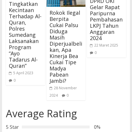
DPRD OKI
Tingkatkan
Gelar Rapat
Kecintaan
Rokok Ilegal
Paripurna
Terhadap Al-
Berpita
Pembahasan
Quran,
Cukai Palsu
LKPJ Tahun
Polres
Diduga
Anggaran
Sumedang
Masih
2024
Laksanakan
Diperjualbeli
22 Maret 2025
Program
kan, Apa
“Ayo
0
Kinerja Bea
Tadarus Al-
Cukai Tipe
Quran”
Madya
5 April 2023
Pabean
Jambi?
0
28 November
2024
0
Average Rating
5 Star
0%