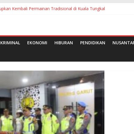
pkan Kembali Permainan Tradisional di Kuala Tungkal
ngsung Jalan Semenisasi di Teluk Panji II
ti Pelalawan Terima Penghargaan
ke-69 Provinsi Riau
Asal Pelalawan Wakili Riau di Ajang Duta Wisata Tingkat Nasional 20
KRIMINAL
EKONOMI
HIBURAN
PENDIDIKAN
NUSANTA