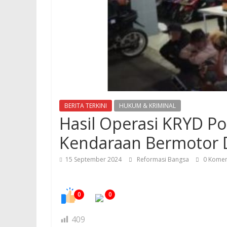
BERITA TERKINI
HUKUM & KRIMINAL
Hasil Operasi KRYD P
Kendaraan Bermotor D
15 September 2024
Reformasi Bangsa
0 Komen
0
0
409