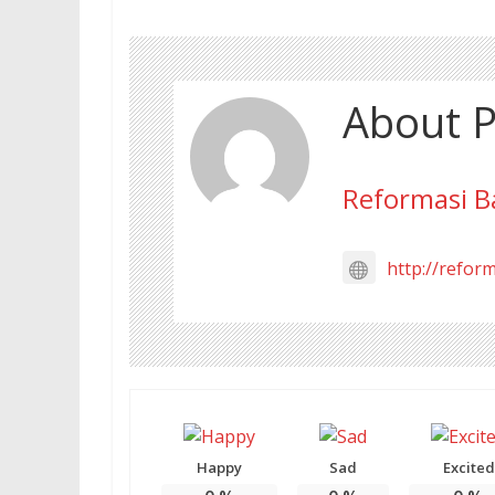
About P
Reformasi B
http://refor
Happy
Sad
Excited