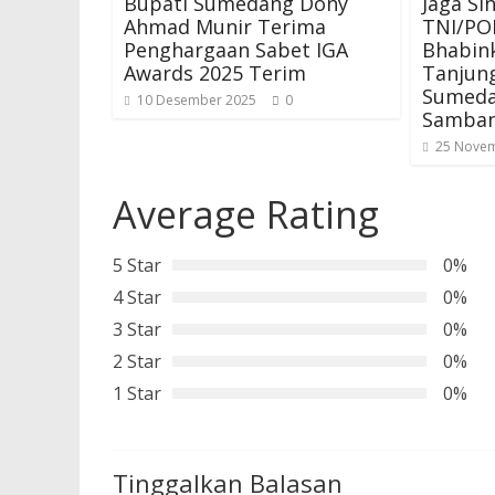
Bupati Sumedang Dony
Jaga Si
Ahmad Munir Terima
TNI/PO
Penghargaan Sabet IGA
Bhabin
Awards 2025 Terim
Tanjun
Sumeda
10 Desember 2025
0
Samba
25 Nove
Average Rating
5 Star
0%
4 Star
0%
3 Star
0%
2 Star
0%
1 Star
0%
Tinggalkan Balasan