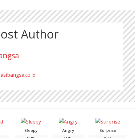
ost Author
angsa
masibangsa.co.id
Sleepy
Angry
Surprise