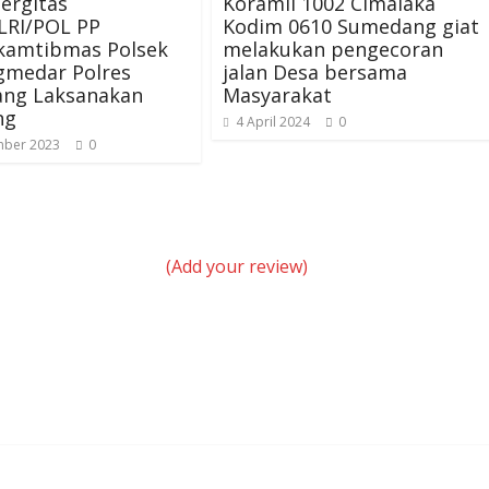
nergitas
Koramil 1002 Cimalaka
LRI/POL PP
Kodim 0610 Sumedang giat
kamtibmas Polsek
melakukan pengecoran
gmedar Polres
jalan Desa bersama
ng Laksanakan
Masyarakat
ng
4 April 2024
0
mber 2023
0
(Add your review)