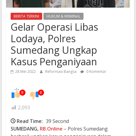
BERITA TERKINI
HUKUM & KRIMINAL
Gelar Operasi Libas
Lodaya, Polres
Sumedang Ungkap
Kasus Penganiyaan
28 Mei 2022
Reformasi Bangsa
0 Komentar
0
0
2,093
Read Time:
39 Second
SUMEDANG,
RB.Online
– Polres Sumedang