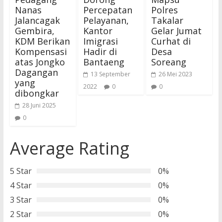
Nanas
Percepatan
Polres
Jalancagak
Pelayanan,
Takalar
Gembira,
Kantor
Gelar Jumat
KDM Berikan
Imigrasi
Curhat di
Kompensasi
Hadir di
Desa
atas Jongko
Bantaeng
Soreang
Dagangan
13 September
26 Mei 2023
yang
2022
0
0
dibongkar
28 Juni 2025
0
Average Rating
5 Star
0%
4 Star
0%
3 Star
0%
2 Star
0%