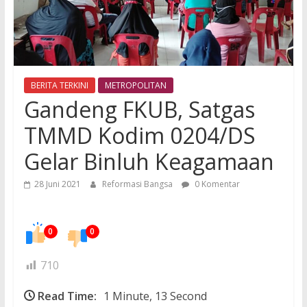
BERITA TERKINI
METROPOLITAN
Gandeng FKUB, Satgas
TMMD Kodim 0204/DS
Gelar Binluh Keagamaan
28 Juni 2021
Reformasi Bangsa
0 Komentar
0
0
710
Read Time:
1 Minute, 13 Second