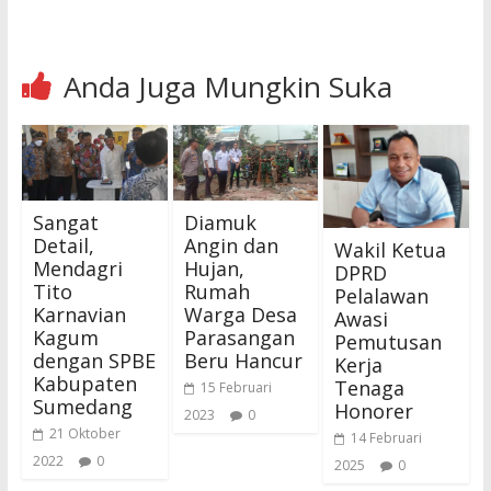
Anda Juga Mungkin Suka
Sangat
Diamuk
Detail,
Angin dan
Wakil Ketua
Mendagri
Hujan,
DPRD
Tito
Rumah
Pelalawan
Karnavian
Warga Desa
Awasi
Kagum
Parasangan
Pemutusan
dengan SPBE
Beru Hancur
Kerja
Kabupaten
Tenaga
15 Februari
Sumedang
Honorer
2023
0
21 Oktober
14 Februari
2022
0
2025
0