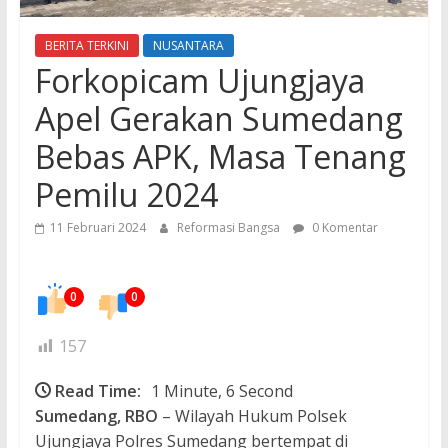
BERITA TERKINI
NUSANTARA
Forkopicam Ujungjaya
Apel Gerakan Sumedang
Bebas APK, Masa Tenang
Pemilu 2024
11 Februari 2024
Reformasi Bangsa
0 Komentar
0
0
157
Read Time:
1 Minute, 6 Second
Sumedang, RBO
– Wilayah Hukum Polsek
Ujungjaya Polres Sumedang bertempat di