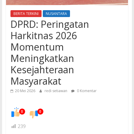
BERITA TERKINI
NUSANTARA
DPRD: Peringatan
Harkitnas 2026
Momentum
Meningkatkan
Kesejahteraan
Masyarakat
20 Mei 2026
redi setiawan
0 Komentar
0
0
239