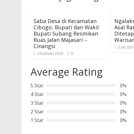
Saba Desa di Kecamatan
Ngalak
Cibogo, Bupati dan Wakil
Asal Ra
Bupati Subang Resmikan
Ditetap
Ruas Jalan Majasari –
Warisa
Cinangsi
2 Juli 202
24 Januari 2026
0
Average Rating
5 Star
0%
4 Star
0%
3 Star
0%
2 Star
0%
1 Star
0%