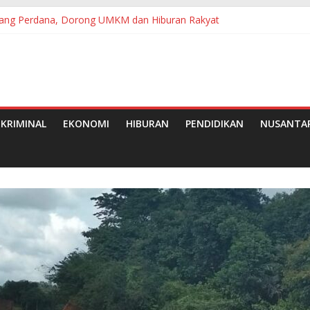
tang Perdana, Dorong UMKM dan Hiburan Rakyat
utan Ke-25
Pramuka, Bupati Tanjab Barat Ajak Generasi Muda Wujudkan Dasa 
e-50 Tahun 2026 di Medan
Kelapa Sawit, Dorong Pekebun Semakin Modern
KRIMINAL
EKONOMI
HIBURAN
PENDIDIKAN
NUSANTA