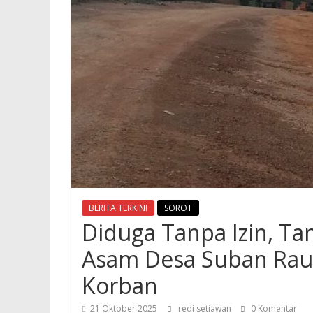
BERITA TERKINI
SOROT
Diduga Tanpa Izin, Ta
Asam Desa Suban Raup
Korban
21 Oktober 2025
redi setiawan
0 Komentar