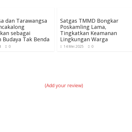
sa dan Tarawangsa
Satgas TMMD Bongkar
ncakalong
Poskamling Lama,
kan sebagai
Tingkatkan Keamanan
n Budaya Tak Benda
Lingkungan Warga
4
0
14 Mei 2025
0
(Add your review)