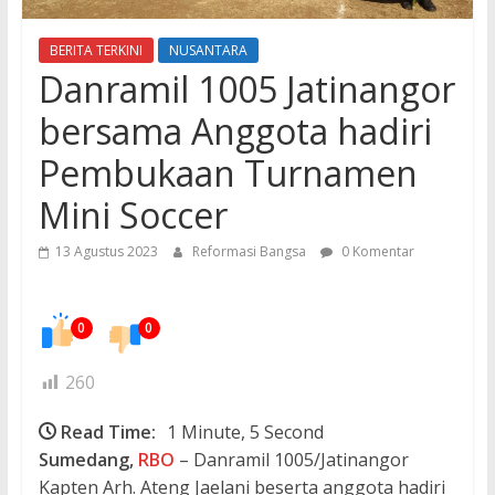
BERITA TERKINI
NUSANTARA
Danramil 1005 Jatinangor
bersama Anggota hadiri
Pembukaan Turnamen
Mini Soccer
13 Agustus 2023
Reformasi Bangsa
0 Komentar
0
0
260
Read Time:
1 Minute, 5 Second
Sumedang,
RBO
– Danramil 1005/Jatinangor
Kapten Arh. Ateng Jaelani beserta anggota hadiri