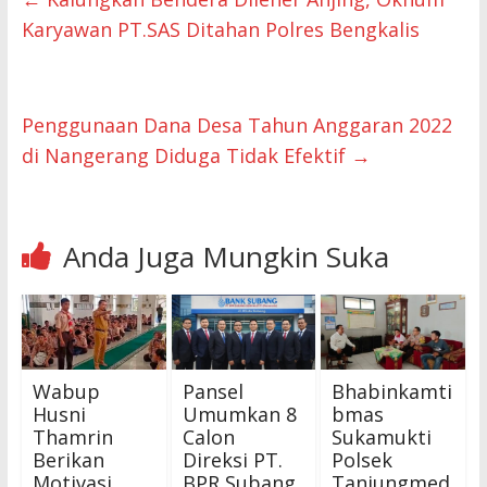
Karyawan PT.SAS Ditahan Polres Bengkalis
Penggunaan Dana Desa Tahun Anggaran 2022
di Nangerang Diduga Tidak Efektif
→
Anda Juga Mungkin Suka
Wabup
Pansel
Bhabinkamti
Husni
Umumkan 8
bmas
Thamrin
Calon
Sukamukti
Berikan
Direksi PT.
Polsek
Motivasi
BPR Subang
Tanjungmed