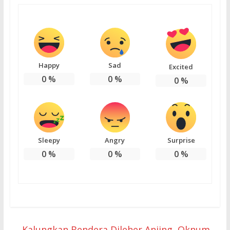
Happy
Sad
Excited
0
%
0
%
0
%
Sleepy
Angry
Surprise
0
%
0
%
0
%
←
Kalungkan Bendera Dileher Anjing, Oknum