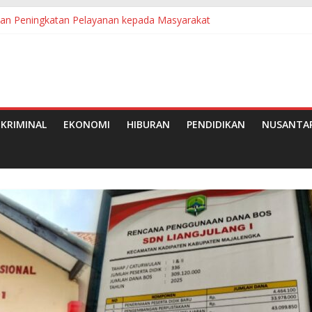
kan Peningkatan Pelayanan kepada Masyarakat
e-50 Tahun 2026 di Medan
Kelapa Sawit, Dorong Pekebun Semakin Modern
tang Perdana, Dorong UMKM dan Hiburan Rakyat
ria Desa Mak Teduh dan PT Arara Abadi
KRIMINAL
EKONOMI
HIBURAN
PENDIDIKAN
NUSANTA