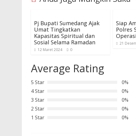
Pj Bupati Sumedang Ajak
Siap A
Umat Tingkatkan
Polres 
Kapasitas Spiritual dan
Operasi
Sosial Selama Ramadan
21 Desem
12 Maret 2024
0
Average Rating
5 Star
0%
4 Star
0%
3 Star
0%
2 Star
0%
1 Star
0%