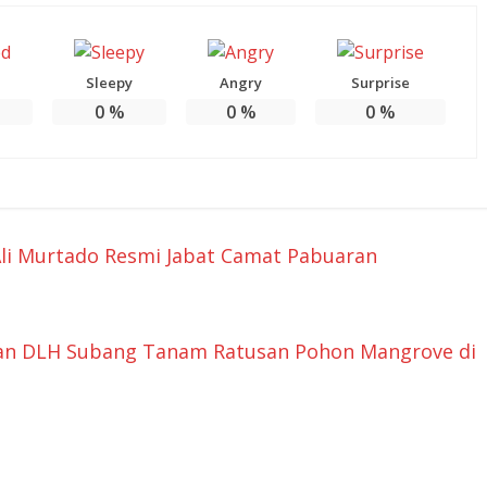
Sleepy
Angry
Surprise
0
%
0
%
0
%
i Murtado Resmi Jabat Camat Pabuaran
dan DLH Subang Tanam Ratusan Pohon Mangrove di