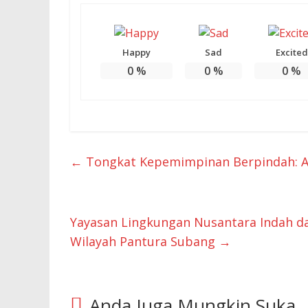
Happy
Sad
Excited
0
%
0
%
0
%
←
Tongkat Kepemimpinan Berpindah: Al
Yayasan Lingkungan Nusantara Indah 
Wilayah Pantura Subang
→
Anda Juga Mungkin Suka