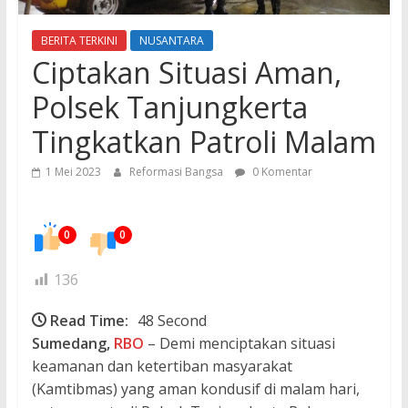
BERITA TERKINI
NUSANTARA
Ciptakan Situasi Aman,
Polsek Tanjungkerta
Tingkatkan Patroli Malam
1 Mei 2023
Reformasi Bangsa
0 Komentar
0
0
136
Read Time:
48 Second
Sumedang,
RBO
– Demi menciptakan situasi
keamanan dan ketertiban masyarakat
(Kamtibmas) yang aman kondusif di malam hari,