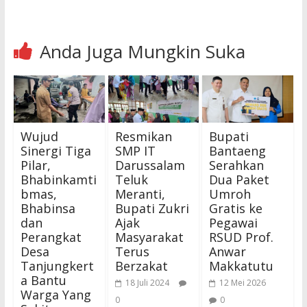
Anda Juga Mungkin Suka
Wujud
Resmikan
Bupati
Sinergi Tiga
SMP IT
Bantaeng
Pilar,
Darussalam
Serahkan
Bhabinkamti
Teluk
Dua Paket
bmas,
Meranti,
Umroh
Bhabinsa
Bupati Zukri
Gratis ke
dan
Ajak
Pegawai
Perangkat
Masyarakat
RSUD Prof.
Desa
Terus
Anwar
Tanjungkert
Berzakat
Makkatutu
a Bantu
18 Juli 2024
12 Mei 2026
Warga Yang
0
0