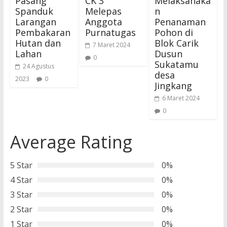
Pasang
CK 3
Melaksanaka
Spanduk
Melepas
n
Larangan
Anggota
Penanaman
Pembakaran
Purnatugas
Pohon di
Hutan dan
Blok Carik
7 Maret 2024
Lahan
Dusun
0
Sukatamu
24 Agustus
desa
2023
0
Jingkang
6 Maret 2024
0
Average Rating
5 Star
0%
4 Star
0%
3 Star
0%
2 Star
0%
1 Star
0%